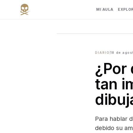
MI AULA
EXPLO
DIARIO
18 de agos
¿Por 
tan i
dibuj
Para hablar 
debido su am