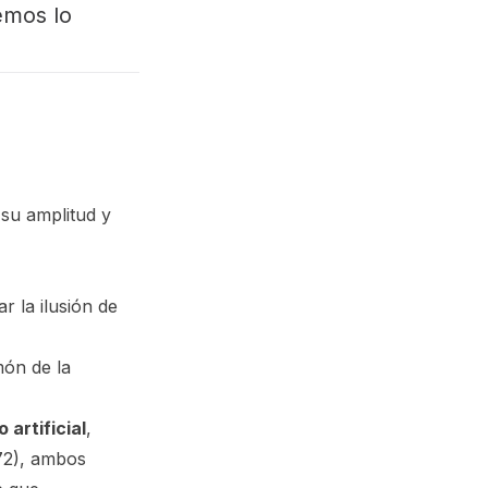
emos lo
su amplitud y
r la ilusión de
món de la
 artificial
,
–72), ambos