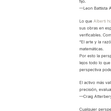
fijo.
—Leon Battista A
Lo que
Alberti h
sus obras en esp
verificables. Co
“El arte y la raz
matemáticas.
Por esto la pers
lejos todo lo qu
perspectiva pode
El activo más va
precisión, evalu
—Craig Atterber
Cualquier perspe