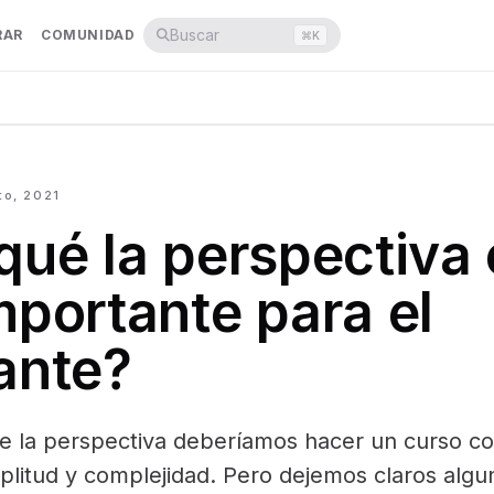
Buscar
RAR
COMUNIDAD
⌘
K
to, 2021
qué la perspectiva 
mportante para el
ante?
de la perspectiva deberíamos hacer un curso c
plitud y complejidad. Pero dejemos claros algu