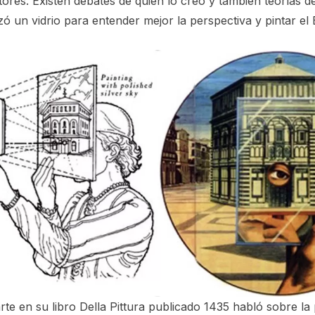
ntores. Existen debates de quién lo creó y también teorías d
izó un vidrio para entender mejor la perspectiva y pintar el 
rte en su libro Della Pittura publicado 1435 habló sobre la