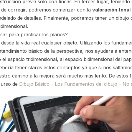
trucción previa sólo con líneas. En tercer lugar, teniendo 
la de corregir, podremos comenzar con la
valoración tonal
elado de detalles. Finalmente, podremos tener un dibujo q
idimensional.
ar para practicar los planos?
desde la vida real cualquier objeto. Utilizando los fundamen
tendimiento básico de la perspectiva, nos ayudará a enten
 el espacio tridimensional, al espacio bidimensional del pap
ebería tener claros estos conceptos ya que si nos saltamo
stro camino a la mejora será mucho más lento. De estos
curso de
Dibujo Básico – Los Fundamentos del dibujo – No 