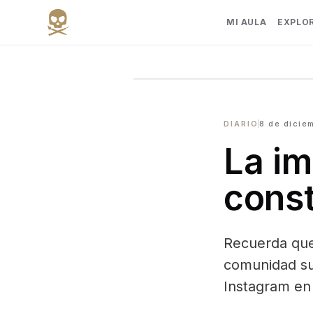
MI AULA
EXPLO
DIARIO
8 de dicie
La im
const
Recuerda que 
comunidad su
Instagram en 