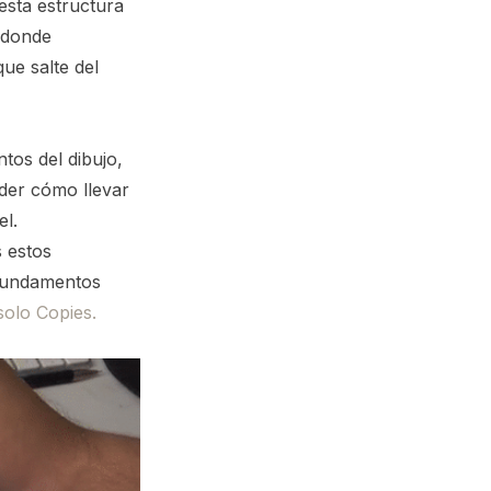
esta estructura
donde
ue salte del
tos del dibujo,
der cómo llevar
el.
s estos
 fundamentos
solo Copies.