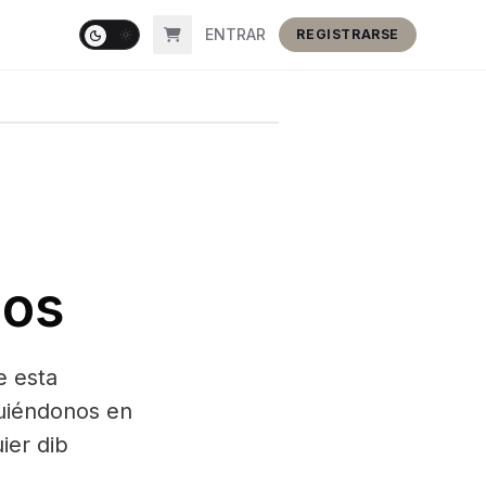
ENTRAR
REGISTRARSE
nos
e esta
guiéndonos en
ier dib